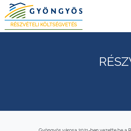
RÉSZVÉTELI KÖLTSÉGVETÉS
RÉSZ
Gyöngyös városa 2021-ben vezette be a Rés