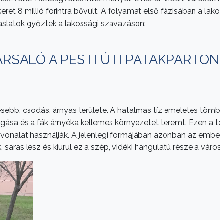
 keret 8 millió forintra bővült. A folyamat első fázisában a la
vaslatok győztek a lakossági szavazáson:
RSALÓ A PESTI ÚTI PATAKPARTON
ékésebb, csodás, árnyas területe. A hatalmas tíz emeletes t
gása és a fák árnyéka kellemes környezetet teremt. Ezen a ter
 útvonalat használják. A jelenlegi formájában azonban az embe
, saras lesz és kiürül ez a szép, vidéki hangulatú része a város