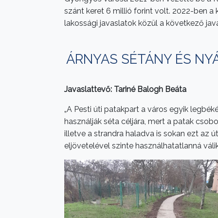
szánt keret 6 millió forint volt. 2022-ben a
lakossági javaslatok közül a következő ja
ÁRNYAS SÉTÁNY ÉS NYÁ
Javaslattevő: Tariné Balogh Beáta
„A Pesti úti patakpart a város egyik legb
használják séta céljára, mert a patak csobo
illetve a strandra haladva is sokan ezt az
eljövetelével szinte használhatatlanná válik