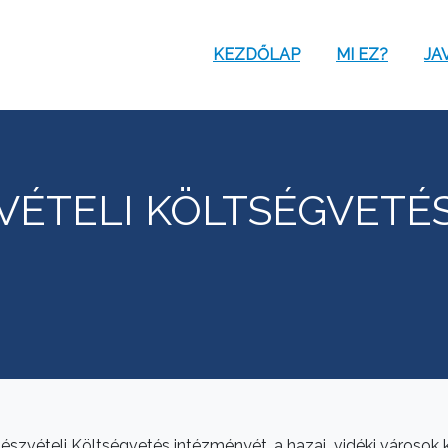
KEZDŐLAP
MI EZ?
JA
VÉTELI KÖLTSÉGVETÉS
zvételi Költségvetés intézményét, a hazai vidéki városok kö