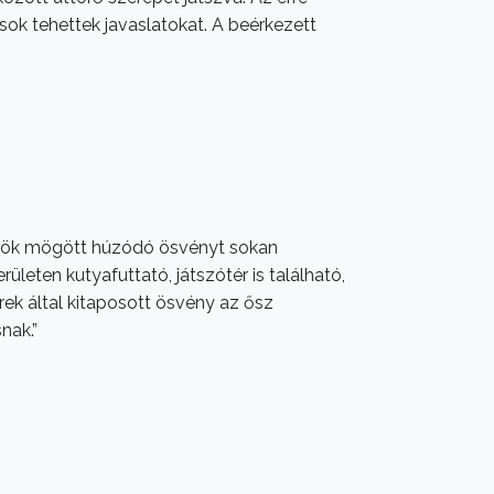
kosok tehettek javaslatokat. A beérkezett
ömbök mögött húzódó ösvényt sokan
ületen kutyafuttató, játszótér is található,
rek által kitaposott ösvény az ősz
nak.”