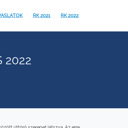
VASLATOK
RK 2021
RK 2022
 2022
zött úttörő szerepet játszva. Az erre