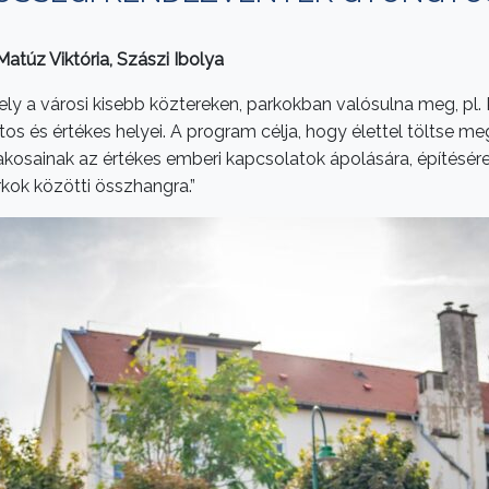
Matúz Viktória, Szászi Ibolya
y a városi kisebb köztereken, parkokban valósulna meg, pl. K
os és értékes helyei. A program célja, hogy élettel töltse me
akosainak az értékes emberi kapcsolatok ápolására, építésére, 
rkok közötti összhangra.”