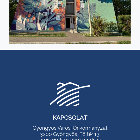
KAPCSOLAT
Gyöngyös Városi Önkormányzat
3200 Gyöngyös, Fő tér 13.