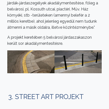
járdák-járdaszegélyek akadálymentesítése, főleg a
belvárosi, pl. Kossuth utcai, piactéri, Műv. Ház
környéki, stb -területeken (amennyi belefér a 2
milliós keretbe), ahol jelenleg egyedül nem tudunk
átmenni a másik oldalra, illetve közintézménybe.”
A projekt keretében 5 belvárosi járdaszakaszon
került sor akadálymentesítésre.
3. STREET ART PROJEKT