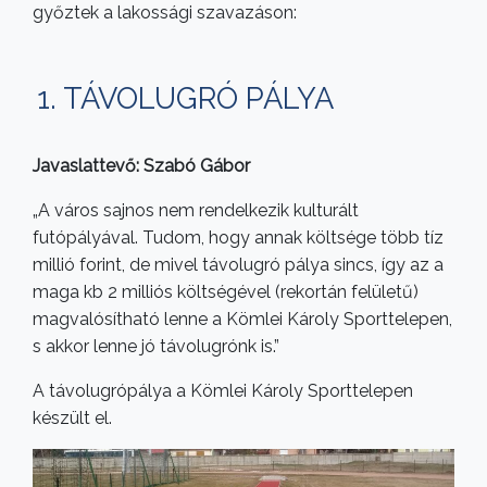
győztek a lakossági szavazáson:
1. TÁVOLUGRÓ PÁLYA
Javaslattevő: Szabó Gábor
„A város sajnos nem rendelkezik kulturált
futópályával. Tudom, hogy annak költsége több tíz
millió forint, de mivel távolugró pálya sincs, így az a
maga kb 2 milliós költségével (rekortán felületű)
magvalósítható lenne a Kömlei Károly Sporttelepen,
s akkor lenne jó távolugrónk is.”
A távolugrópálya a Kömlei Károly Sporttelepen
készült el.