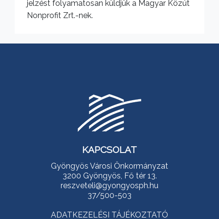
jelzést folyamatosan küldjük a Magyar Közút
Nonprofit Zrt.-nek.
KAPCSOLAT
Gyöngyös Városi Önkormányzat
3200 Gyöngyös, Fő tér 13.
reszveteli@gyongyosph.hu
37/500-503
ADATKEZELÉSI TÁJÉKOZTATÓ