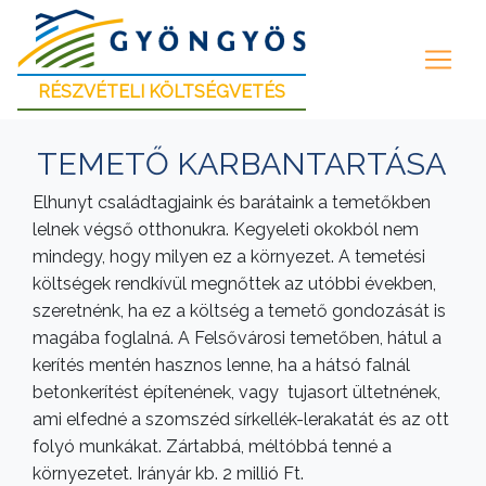
RÉSZVÉTELI KÖLTSÉGVETÉS
TEMETŐ KARBANTARTÁSA
Elhunyt családtagjaink és barátaink a temetőkben
lelnek végső otthonukra. Kegyeleti okokból nem
mindegy, hogy milyen ez a környezet. A temetési
költségek rendkívül megnőttek az utóbbi években,
szeretnénk, ha ez a költség a temető gondozását is
magába foglalná. A Felsővárosi temetőben, hátul a
kerítés mentén hasznos lenne, ha a hátsó falnál
betonkerítést építenének, vagy tujasort ültetnének,
ami elfedné a szomszéd sírkellék-lerakatát és az ott
folyó munkákat. Zártabbá, méltóbbá tenné a
környezetet. Irányár kb. 2 millió Ft.