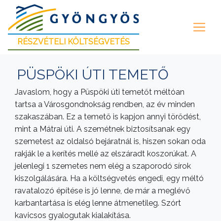
RÉSZVÉTELI KÖLTSÉGVETÉS
PÜSPÖKI ÚTI TEMETŐ
Javaslom, hogy a Püspöki úti temetőt méltóan
tartsa a Városgondnokság rendben, az év minden
szakaszában. Ez a temető is kapjon annyi törődést,
mint a Mátrai úti. A szemétnek biztosítsanak egy
szemetest az oldalsó bejáratnál is, hiszen sokan oda
rakják le a kerítés mellé az elszáradt koszorúkat. A
jelenlegi 1 szemetes nem elég a szaporodó sírok
kiszolgálására. Ha a költségvetés engedi, egy méltó
ravatalozó építése is jó lenne, de már a meglévő
karbantartása is elég lenne átmenetileg. Szórt
kavicsos gyalogutak kialakítása.