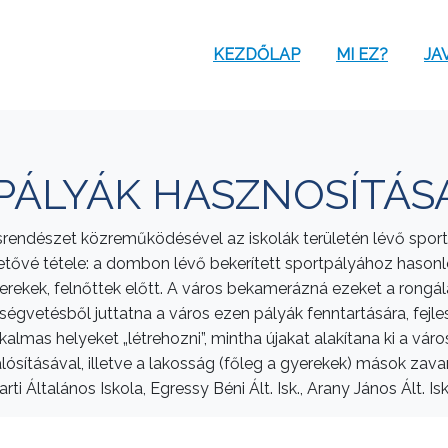
KEZDŐLAP
MI EZ?
JA
TPÁLYÁK HASZNOSÍTÁS
srendészet közreműködésével az iskolák területén lévő sport
hetővé tétele: a dombon lévő bekerített sportpályához hasonl
rekek, felnőttek előtt. A város bekamerázná ezeket a rongálá
ltségvetésből juttatna a város ezen pályák fenntartására, fejl
kalmas helyeket „létrehozni”, mintha újakat alakítana ki a váro
lósításával, illetve a lakosság (főleg a gyerekek) mások zav
ti Általános Iskola, Egressy Béni Ált. Isk., Arany János Ált. Isk.