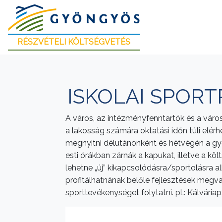
RÉSZVÉTELI KÖLTSÉGVETÉS
ISKOLAI SPOR
A város, az intézményfenntartók és a váro
a lakosság számára oktatási időn túli elér
megnyitni délutánonként és hétvégén a gye
esti órákban zárnák a kapukat, illetve a kö
lehetne „új” kikapcsolódásra/sportolásra al
profitálhatnának belőle fejlesztések megva
sporttevékenységet folytatni. pl.: Kálváriapar