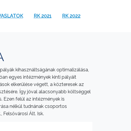
VASLATOK
RK 2021
RK 2022
A
pályák kihasználtságának optimalizálása,
óan egyes intézmények kinti pályáit
sok elkerülése végett, a közteresek az
esztésére. Így jóval alacsonyabb költséggel
s. Ezen felül az intézmények is
arása nélkül tudnának csoportos
, Felsővárosi Ált. Isk.