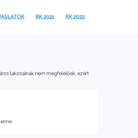
VASLATOK
RK 2021
RK 2022
a város lakosainak nem megfelelőek, ezért
lenne.