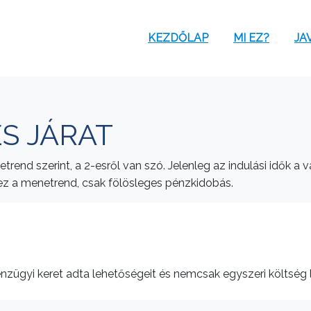
KEZDŐLAP
MI EZ?
JA
ES JÁRAT
netrend szerint, a 2-esről van szó. Jelenleg az indulási idők 
s ez a menetrend, csak fölösleges pénzkidobás.
énzügyi keret adta lehetőségeit és nemcsak egyszeri költség 