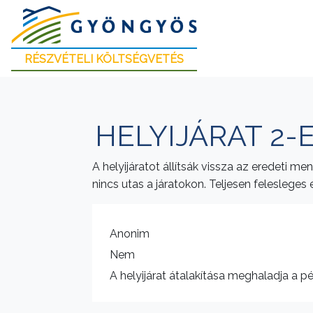
RÉSZVÉTELI KÖLTSÉGVETÉS
HELYIJÁRAT 2-
A helyijáratot állítsák vissza az eredeti me
nincs utas a járatokon. Teljesen feleslege
Anonim
Nem
A helyijárat átalakítása meghaladja a p