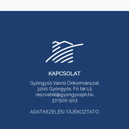
KAPCSOLAT
Gyöngyös Városi Önkormányzat
3200 Gyöngyös, Fő tér 13.
reszveteli@gyongyosph.hu
37/500-503
ADATKEZELÉSI TÁJÉKOZTATÓ