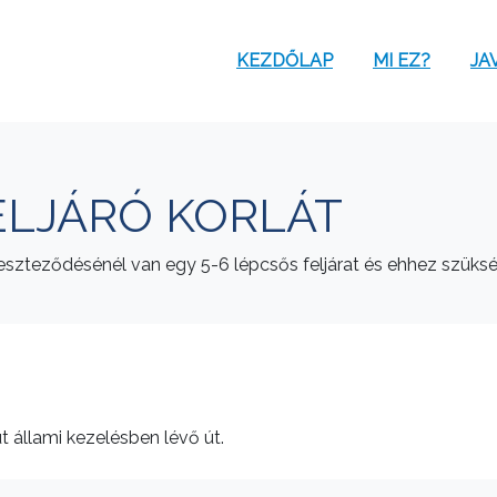
KEZDŐLAP
MI EZ?
JA
ELJÁRÓ KORLÁT
ereszteződésénél van egy 5-6 lépcsős feljárat és ehhez szüksé
 állami kezelésben lévő út.