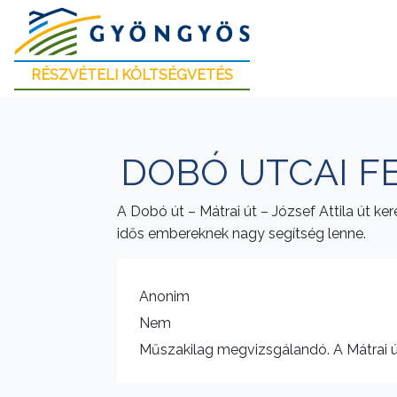
RÉSZVÉTELI KÖLTSÉGVETÉS
DOBÓ UTCAI F
A Dobó út – Mátrai út – József Attila út k
idős embereknek nagy segítség lenne.
Anonim
Nem
Műszakilag megvizsgálandó. A Mátrai út