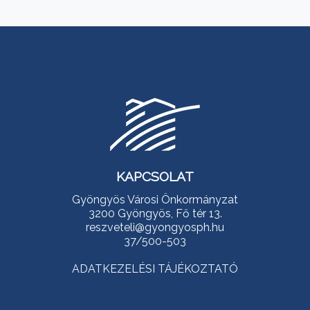
KAPCSOLAT
Gyöngyös Városi Önkormányzat
3200 Gyöngyös, Fő tér 13.
reszveteli@gyongyosph.hu
37/500-503
ADATKEZELÉSI TÁJÉKOZTATÓ